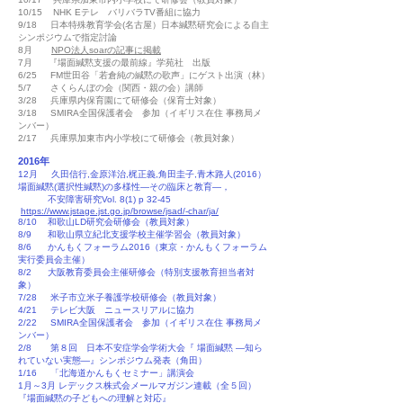
10/15 NHK Eテレ バリバラTV番組に協力
9/18 日本特殊教育学会(名古屋）日本緘黙研究会による自主
シンポジウムで指定討論
8月
NPO法人soarの記事に掲載
7月 『場面緘黙支援の最前線』学苑社 出版
6/25 FM世田谷「若倉純の緘黙の歌声」にゲスト出演（林）
5/7 さくらんぼの会（関西・親の会）講師
3/28 兵庫県内保育園にて研修会（保育士対象）
3/18 SMIRA全国保護者会 参加（イギリス在住 事務局メ
ンバー）
2/17 兵庫県加東市内小学校にて研修会（教員対象）
2016年
12月 久田信行,金原洋治,梶正義,角田圭子,青木路人(2016）
場面緘黙(選択性緘黙)の多様性—その臨床と教育—，
不安障害研究Vol. 8(1) p 32-45
https://www.jstage.jst.go.jp/browse/jsad/-char/ja/
8/10 和歌山LD研究会研修会（教員対象）
8/9 和歌山県立紀北支援学校主催学習会（教員対象）
8/6 かんもくフォーラム2016（東京・かんもくフォーラム
実行委員会主催）
8/2 大阪教育委員会主催研修会（特別支援教育担当者対
象）
7/28 米子市立米子養護学校研修会（教員対象）
4/21 テレビ大阪 ニュースリアルに協力
2/22 SMIRA全国保護者会 参加（イギリス在住 事務局メ
ンバー）
2/8 第８回 日本不安症学会学術大会『 場面緘黙 ―知ら
れていない実態―』シンポジウム発表（角田）
1/16 「北海道かんもくセミナー」講演会
1月～3月 レデックス株式会メールマガジン連載（全５回）
『場面緘黙の子どもへの理解と対応』