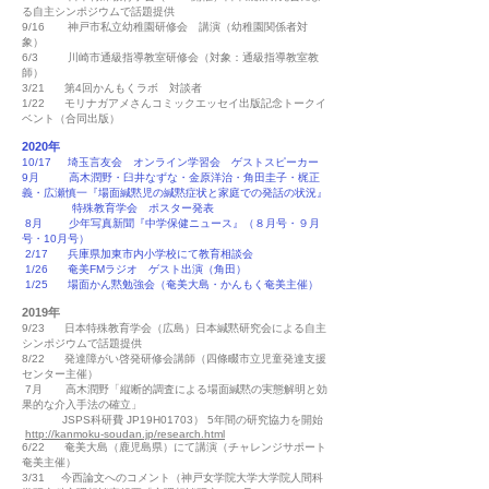
る自主シンポジウムで話題提供
9/16 神戸市私立幼稚園研修会 講演（幼稚園関係者対
象）
6/3 川崎市通級指導教室研修会（対象：通級指導教室教
師）
3/21 第4回かんもくラボ 対談者
1/22 モリナガアメさんコミックエッセイ出版記念トークイ
ベント（合同出版）
2020年
10/17 埼玉言友会 オンライン学習会 ゲストスピーカー
9月 高木潤野・臼井なずな・金原洋治・角田圭子・梶正
義・広瀬慎一『場面緘黙児の緘黙症状と家庭での発話の状況』
特殊教育学会 ポスター発表
8月 少年写真新聞『中学保健ニュース』（８月号・９月
号・10月号）
2/17 兵庫県加東市内小学校にて教育相談会
1/26 奄美FMラジオ ゲスト出演（角田）
1/25 場面かん黙勉強会（奄美大島・かんもく奄美主催）
2019年
9/23 日本特殊教育学会（広島）日本緘黙研究会による自主
シンポジウムで話題提供
8/22 発達障がい啓発研修会講師（四條畷市立児童発達支援
センター主催）
7月 高木潤野「縦断的調査による場面緘黙の実態解明と効
果的な介入手法の確立」
JSPS科研費 JP19H01703） 5年間の研究協力を開始
http://kanmoku-soudan.jp/research.html
6/22 奄美大島（鹿児島県）にて講演（チャレンジサポート
奄美主催）
3/31 今西論文へのコメント（神戸女学院大学大学院人間科