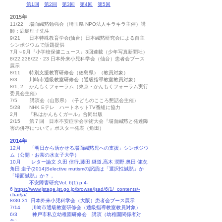
第1回
第2回
第3回
第4回
第5回
2015年
11/22 場面緘黙勉強会（埼玉県 NPO法人キラキラ主催）講
師：鹿島理子先生
9/21 日本特殊教育学会(仙台）日本緘黙研究会による自主
シンポジウムで話題提供
7月～9月『小学校保健ニュース』3回連載（少年写真新聞社）
8/22.238/22・23 日本外来小児科学会（仙台）患者会ブース
展示
8/11 特別支援教育研修会（徳島県）（教員対象）
8/3 川崎市通級教室研修会（通級指導教室教員対象）
8/1, 2 かんもくフォーラム（東京・かんもくフォーラム実行
委員会主催）
7/5 講演会（山形県）（子どものこころ懇話会主催）
5/28 NHK Eテレ ハートネットTV番組に協力
2月 『私はかんもくガール』合同出版
2/15 第７回 日本不安症学会学術大会『場面緘黙と発達障
害の併存について』ポスター発表（角田）
2014年
12月 「明日から活かせる場面緘黙児への支援」シンポジウ
ム（公開・お茶の水女子大学）
10月 レター論文 久田 信行,藤田 継道,高木 潤野,奥田 健次,
角田 圭子(2014)Selective mutismの訳語は「選択性緘黙」か
「場面緘黙」か？，
不安障害研究Vol. 6(1) p 4-
6
https://www.jstage.jst.go.jp/browse/jsad/6/1/_contents/-
char/ja/
8/30.31 日本外来小児科学会（大阪）患者会ブース展示
7/14 川崎市通級教室研修会（通級指導教室教員対象）
6/3 神戸市私立幼稚園研修会 講演（幼稚園関係者対
象）