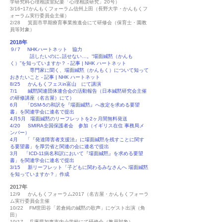
学研究科心理相談室紀要「心理相談研究」20号）
3/16ｰ17かんもくフォーラム信州上田（長野大学・かんもくフ
ォーラム実行委員会主催）
2/28 箕面市早期療育事業推進会にて研修会（保育士・園教
員等対象）
2018年
９/７ NHKハートネット 協力
話したいのに､話せない…。“場面緘黙（かんも
く）”を知っていますか？ - 記事 | NHK ハートネット
専門家に聞く、場面緘黙（かんもく）について知って
おきたいこと - 記事 | NHK ハートネット
8/25 かんもくフェスin富山 にて講演
7/1 緘黙関連団体連合会の活動報告（日本緘黙研究会主催
の研修講座（名古屋）にて）
6月 「DSM-5の和訳を『場面緘黙』へ改定を求める要望
書」を関連学会に連名で提出
4月5月 場面緘黙のリーフレットを2ヶ月間無料発送
4/20 SMIRA全国保護者会 参加（イギリス在住 事務局メ
ンバー）
4月 「『発達障害者支援法』に場面緘黙を残すことに関す
る要望書」を厚労省と関連の会に連名で提出
3月 「ICD-11病名和訳において『場面緘黙』を求める要望
書」を関連学会に連名で提出
3/15 新リーフレット「子どもに関わるみなさんへ 場面緘黙
を知っていますか？」作成
2017年
12/9 かんもくフォーラム2017（名古屋・かんもくフォーラ
ム実行委員会主催
10/22 FM世田谷「若倉純の緘黙の歌声」にゲスト出演（角
田）
10/17 兵庫県加東市内小学校にて研修会（教員対象）