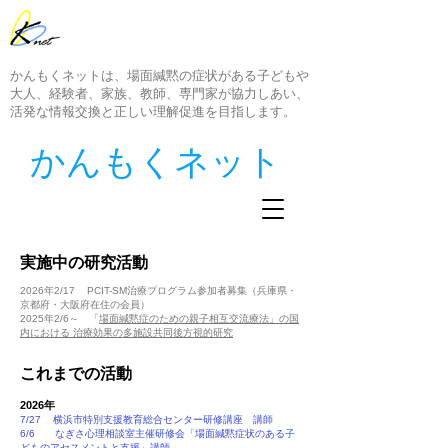
かんもくネットは、場面緘黙の症状がある子どもや
大人、経験者、家族、教師、専門家が協力しあい、
活発な情報交換と正しい理解促進を目指します。
​かんもくネット
​実施中の研究活動
2026年2/17 PCIT-SM治療プログラム参加者募集（兵庫県・
京都府・大阪府在住の会員）
2025年2/6～
「
場面緘黙症のための親子相互交流療法」の国
内における 治療効果の多施設共同後方視的研究
​これまでの活動
2026年
7/27 横浜市特別支援教育総合センター研修講座 講師
6/6 なぎさ心理相談室主催研修会「場面緘黙症状のある子
どものアセスメントと支援」講師