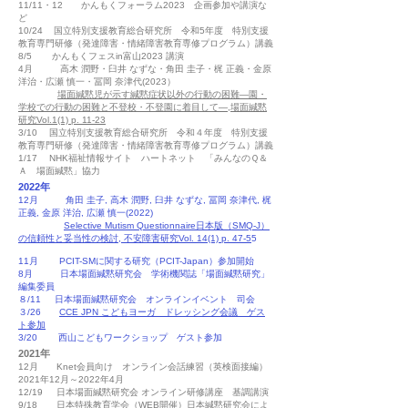
11/11・12 かんもくフォーラム2023 企画参加や講演
​な
ど
10/24 国
立特別支援教育総合研究
所 令和5年度 特別支援
教育専門研修（発達障害・情緒障害教育専修プログラム）講義
8/5
かんもくフェスin富山2023 講演
4月
高木 潤野・臼井 なずな・角田 圭子・梶 正義・金原
洋治・広瀬 慎一・冨岡 奈津代(2023）
場面緘黙児が示す緘黙症状以外の行動の困難―園・
学校での行動の困難と不登校・不登園に着目して―,場面緘黙
研究Vol.1(1) p. 11-23
3/
10 国立特別支援教育総合研究所 令和４年度 特別
支援
教育専門研修（発達障害・情緒障害教育専修プログラム）講義
1/17 NHK福祉情報サイト ハートネット 「みんなのＱ＆
Ａ 場面緘黙」協力
2022年
​12月
角田 圭子, 高木 潤野, 臼井 なずな, 冨岡 奈津代, 梶
正義, 金原 洋治, 広瀬 慎一(2022)
Selective Mutism Questionnaire日本版（SMQ-J）
の信頼性と妥当性の検討, 不安障害研究Vol. 14(1) p. 47-5
5
11月 PCIT-SMに関する研究（PCIT-Japan）参加開始
8月
日本場面緘黙研究会 学術機関誌「場面緘黙研究」
編集委員
８/11 日本場面緘黙研究会 オンラインイベント 司会
３/26
CCE JPN こどもヨーガ ドレッシング会議 ゲス
ト参加
3/20 西山こどもワークショップ ゲスト参加
2021年
12月 Knet会員向け オンライン会話練習（英検面接編）
2021年12月～2022年4月
12/19 日本場面緘黙研究会 オンライン研修講座 基調講演
9/18 日本特殊教育学会（WEB開催）日本緘黙研究会によ