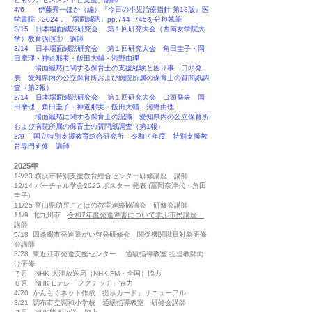
4/6 伊藤秀一ほか（編）『今日の小児治療指針 第18版』医
学書院，2024．「場面緘黙」pp.744–745を分担執筆
3/15 日本場面緘黙研究会 第１回研究大会（西南女学院大
学）教育講演① 講師
3/14 日本場面緘黙研究会 第１回研究大会 角田圭子・岡
田摩理・神道那実・飯田大輔・河野由理
場面緘黙に関する保育士の支援経験と困り事 口頭発
表 愛知県内の公立保育所および病院所属の保育士の質問紙調
査（第2報）
3/14 日本場面緘黙研究会 第１回研究大会 口頭発表 岡
田摩理・角田圭子・神道那実・飯田大輔・河野由理
場面緘黙に関する保育士の認識 愛知県内の公立保育所
および病院所属の保育士の質問紙調査（第1報）
3/9 国立特別支援教育総合研究所 令和７年度 特別支援教
育専門研修 講師
2025年
12/23 横浜市特別支援教育総合センター研修講座 講師
12/14
バーチャル学会2025 ポスター 発表
(冨岡奈津代・角田
圭子)
11/25 富山県幼児ことばの教室連絡協議会 研修会講師
11/9 北九州市
令和7年度発達障害について学ぶ市民講座
講師
9/18 四条畷市発達障がい啓発研修会 関係機関職員対象研修
会講師
8/28 東近江市発達支援センター 通級指導教室 担当教師向
け研修
７月 NHK 大津放送局（NHK-FM・全国）協力
６月 NHK Eテレ「フクチッチ」協力
4/20 かんもくネット作成「提示カード」リニューアル
3/21 調布市立調和小学校 通級指導教室 研修会講師