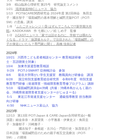
３月 NHK熊本放送 協力
3/9 椙山臨床心理研究 第25号 研究論文コメント
1/21
琉球放送RBCニュース 協力
1/13 PCIT&CARE関西研究会 2024年度 第2回例会 角田圭
子・國吉智子「場面緘黙の基本理解と緘黙児版PCIT（PCIT-
SM）の意義」講演
１/8 『
ふたごチャレンジ！⑨ はずんでころんで!?新学期大作
戦
』KADOKAWA 作 七都にい／絵 しめ子 監修
１/2
J-CASTニュース「家では話せるのに、学校では喋れな
くなる...ドラマ「放課後カルテ」で注目された「場面緘黙」の
子が身近にいたら？専門家に聞く」高橋 佳奈記者
2024年
10/21 川西市こども若者相談センター 教育相談研修 （心理
士・言語聴覚士対象）
10/4 加東市派遣型教育相談
９/29 PCIT-J-SMART 症例検討会 参加
8/6 龍谷大学障がい学生支援室 教職員向け研修会 講演
6/28 国立特別支援教育総合研究所 令和6年度 特別支援
教育専門研修（発達障害・情緒障害教育専修プログラム）講師
5/19 場面緘黙講演会in沖縄 (共催：沖縄本島かんもく親の
会、沖縄県発達障害者支援センターがじゅまーる)
５/1 東近江市発達支援センター 通級指導教室 担当教師
向け研修
４/30 NHKニュース富山人 協力
20
23年
12/13 第13回 PCIT-Japan & CARE-Japan合同研究会(一般
演題）細金奈奈・木原望美 ・小平雅基・伊東史ヱ・角田圭
子・加藤郁子・川崎雅子・
國吉知子・倉根超・古川心・門田行史・加茂登志子：
日本語版「場面緘黙症のための親子相互交流療法（PCIT-
SM）」の開発