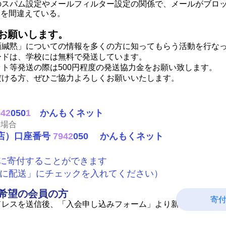
パム設定やメールフィルター設定の関係で、メールがブロッ
力を間違えている。
お願いします。
面緘黙」についての情報を多くの方に知ってもらう活動を行な
ドは、学校には無料で発送しています。
等発送の際は500円程度の発送協力金をお願い致します。
る方、ぜひご協力よろしくお願いいたします。
942
050
1
かんもくネット
の場合
ﾊﾁ店）口座番号
7942
050 かんもくネット
全に寄付することができます
に配送」にチェックを入れてください）
希望の会員の方
寄
を送信後、「入会申し込みフォーム」より新しいアドレス