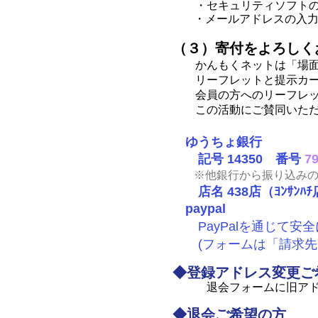
・セキュリティソフトのス
・メールアドレスの入
（３）寄付をよろしく
かんもくネットは「場
リーフレットと提示カー
会員の方へのリーフレット
この活動にご賛同いただけ
ゆうちょ銀行
記号 14350 番号
7
※他銀行から振り込み
店名 438店（ﾖﾝｻﾝ
paypal
PayPalを通じて安
(フォームは「請求先
◆登録アドレス変更ご
退会フォームに旧アドレス
◆退会ご希望の方