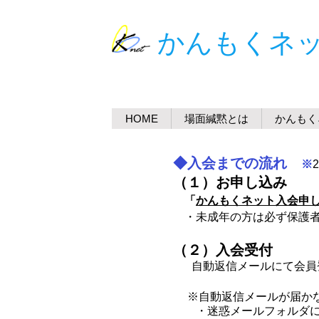
​かんもくネ
HOME
場面緘黙とは
かんもく
◆入会までの流れ
※
（１）お申し込み
「
かんもくネット入会申
・未成年の方は必ず保護
（２）入会受付
自動返信メールにて会
※自動返信メールが届か
・迷惑メールフォルダに