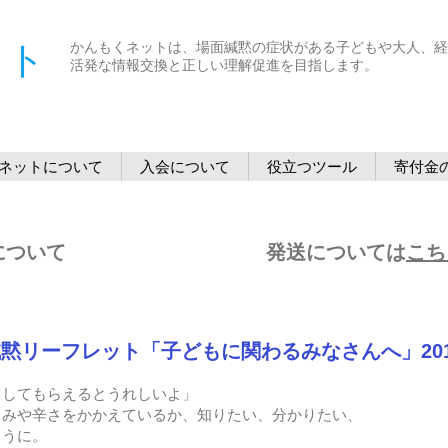
ット
かんもくネットは、場面緘黙の症状がある子どもや大人、経
活発な情報交換と正しい理解促進を目指します。
ネットについて
入会について
役立つツール
寄付金
示カードについて 発送については
こち
黙リーフレット「子どもに関わるみなさんへ」201
うしてもらえるとうれしいよ」
しみや辛さをかかえているか、知りたい、分かりたい、
ように。