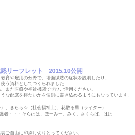
リーフレット 2015.10公開
、教育や雇用の分野で、場面緘黙の症状を説明したり、
に使う資料としてつくられました
先、また医療や福祉機関でぜひご活用ください。
ような配慮を得たいかを個別に書き込めるようにもなっています。
）、きらら☆（社会福祉士)、花散る里（ライター）
 保護者・・・そらはは、ほーみー、みく、さくらば、はは
裏表ご自由に印刷し切りとってください。